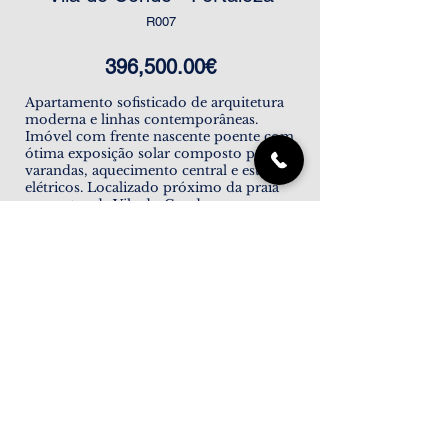
R007
396,500.00€
Apartamento sofisticado de arquitetura
moderna e linhas contemporâneas.
Imóvel com frente nascente poente com
ótima exposição solar composto por 2
varandas, aquecimento central e estores
elétricos. Localizado próximo da praia
no centro de Vila do Conde.
148m
2
2