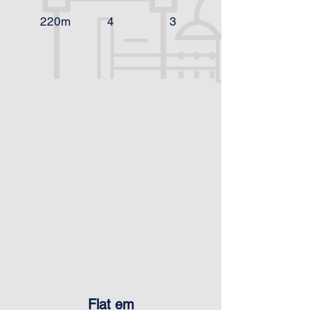
220m
4
3
Flat em