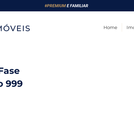
#
PREMIUM
E FAMILIAR
Home
Imó
Fase
 999