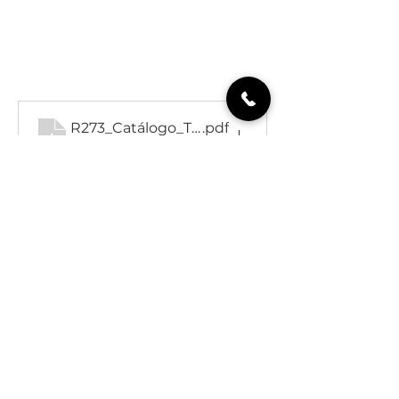
R273_Catálogo_T2 _JPIII
.pdf
Télécharger PDF • 43.46MB
Detalhes do Imóvel
Tipo de
Área Bruta
Propriedade
Apartamento
88
Certificado
Casas de Banho
Energético
A+
2
Quartos