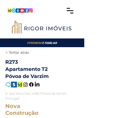
#
PREMIUM
E FAMILIAR
< Voltar atrás
R273
Apartamento T2
Póvoa de Varzim
R. dos Mourões, 4490 Póvoa de Varzim,
Portugal
Nova
Construção