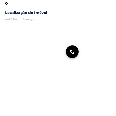
0
Localização do Imóvel
4495 Beiriz, Portugal
Agente Comercial
Rigor Imóveis
(+351)
963 339 463
geral.rigorimoveis@gmail.com