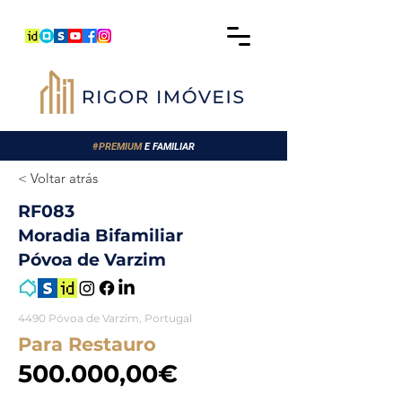
#
PREMIUM
E FAMILIAR
< Voltar atrás
RF083
Moradia Bifamiliar
Póvoa de Varzim
4490 Póvoa de Varzim, Portugal
Para Restauro
500.000,00€