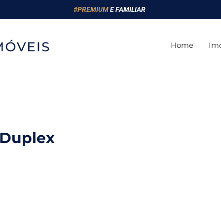
#
PREMIUM
E FAMILIAR
Home
Imó
 Duplex