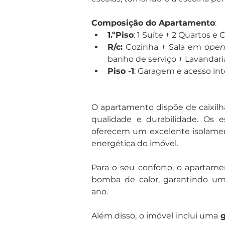
Composição do Apartamento
: 
1.ºPiso
: 1 Suíte + 2 Quartos e
R/c:
 Cozinha + Sala em 
open
banho de serviço + Lavandaria
Piso -1
: Garagem e acesso int
O apartamento dispõe de caixilha
qualidade e durabilidade. Os e
oferecem um excelente isolament
energética do imóvel.
Para o seu conforto, o apartam
bomba de calor, garantindo um
ano.
Além disso, o imóvel inclui uma 
g