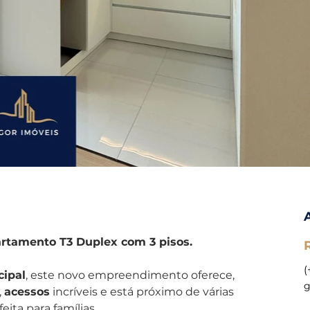
rtamento T3 Duplex com 3 pisos.
(
cipal
, este novo empreendimento oferece, 
g
 
acessos
 incríveis e está próximo de várias 
eita para famílias.