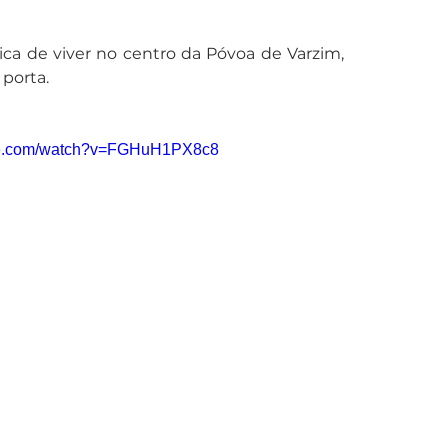
ca de viver no centro da Póvoa de Varzim, 
porta.
ube.com/watch?v=FGHuH1PX8c8