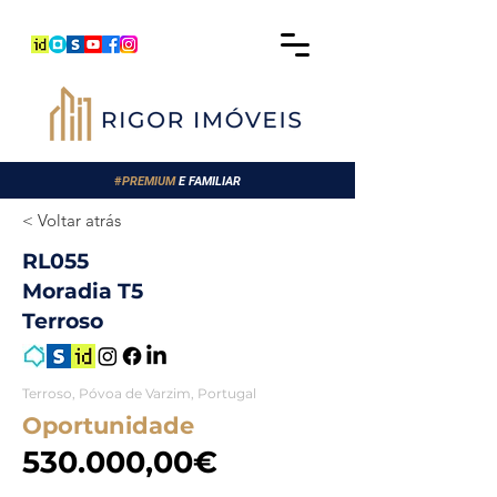
#
PREMIUM
E FAMILIAR
< Voltar atrás
RL055
Moradia T5
Terroso
Terroso, Póvoa de Varzim, Portugal
Oportunidade
530.000,00€