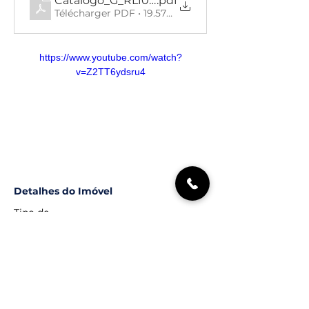
Catálogo_G_RL106_Manuel da Venda
.pdf
Télécharger PDF • 19.57MB
https://www.youtube.com/watch?
v=Z2TT6ydsru4
Detalhes do Imóvel
Tipo de
Área Bruta
Propriedade
Apartamento
184,55
Certificado
Casas de Banho
Energético
A
3