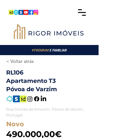
#
PREMIUM
E FAMILIAR
< Voltar atrás
RL106
Apartamento T3
Póvoa de Varzim
Rua Gomes de Amorim, Póvoa de Varzim,
Portugal
Novo
490.000,00€