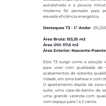
autoestrada e a poucos minutos
moderna foi pensado para pro
elevada eficiência energética.
Destaques T3 - 1.º Andar  
(RL220
Área Bruta: 153,35 m2
Área Útil: 117,6 m2
Área Exterior: Nascente-Poente
Este T3 surge como a solução 
para viver com qualidade de v
acabamentos de soberba qualidad
cidade, em zona balnear e com ó
O apartamento dispõe de zona s
suíte, uma casa-de-banho de ser
uma grande varanda com quase 
com espaço para 1 a 2 carros.