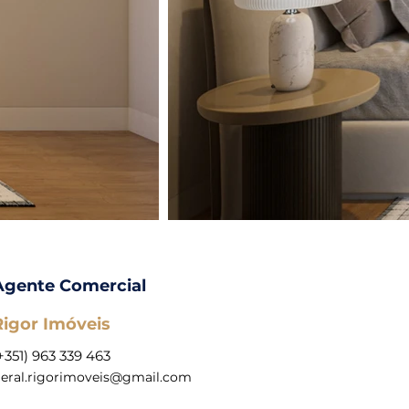
Agente Comercial
Rigor Imóveis
+351) 963 339 463
eral.rigorimoveis@gmail.com