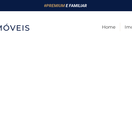
#
PREMIUM
E FAMILIAR
Home
Imó