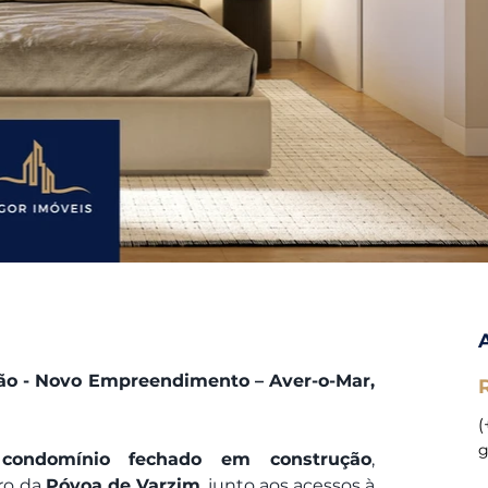
o - Novo Empreendimento – Aver-o-Mar, 
(
g
 
condomínio fechado em construção
, 
ro da 
Póvoa de Varzim
, junto aos acessos à 