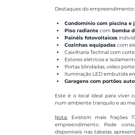
Destaques do empreendimento:
Condomínio com piscina e 
Piso radiante 
com
 bomba d
Painéis fotovoltaicos
 indivi
Cozinhas equipadas 
com el
Caixilharia Technal com corte
Estores elétricos e isolament
Portas blindadas, vídeo porte
Iluminação LED embutida em 
Garagens com portões autom
Este é o local ideal para viver
num ambiente tranquilo e ao m
Nota:
 Existem mais frações T3
empreendimento. Pode consul
disponíveis nas tabelas apresen