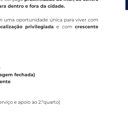
ara dentro e fora da cidade. 
Estes apartamentos representam uma oportunidade única para viver com 
ocalização privilegiada
 e com 
crescente 
)
ragem fechada)
ente
rviço e apoio ao 2.ºquarto)