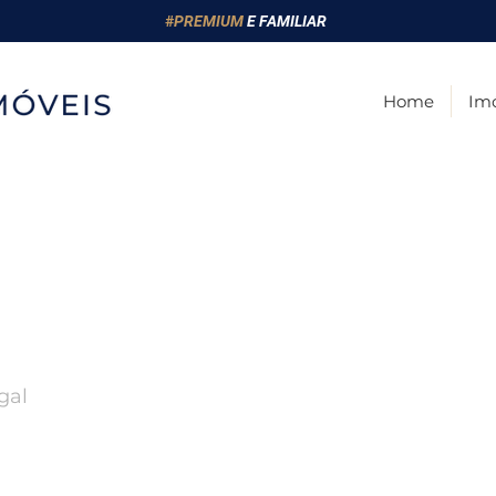
#
PREMIUM
E FAMILIAR
Home
Imó
gal