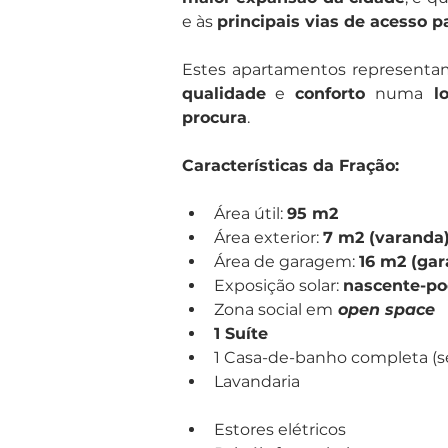
e às 
principais vias de acesso p
qualidade
 e 
conforto 
numa
 l
procura
.
Características da Fração:
Área útil: 
95 m2
Área exterior: 
7 m2 (varanda
Área de garagem: 
16 m2 (ga
Exposição solar: 
nascente-po
Zona social em
 open space
1 Suíte
1 Casa-de-banho completa (se
Lavandaria 
Estores elétricos