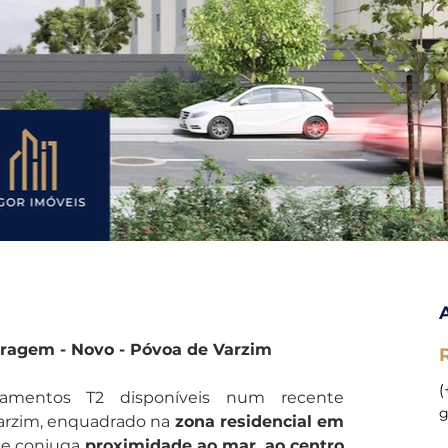
ragem - Novo - Póvoa de Varzim 
(
mentos T2 disponíveis num recente 
g
rzim, enquadrado na 
zona residencial em 
ue conjuga 
proximidade ao mar,
ao centro