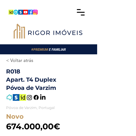
#
PREMIUM
E FAMILIAR
< Voltar atrás
R018
Apart. T4 Duplex
Póvoa de Varzim
Póvoa de Varzim, Portugal
Novo
674.000,00€