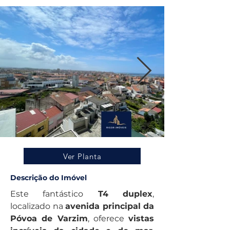
Ver Planta
Descrição do Imóvel
Este fantástico
 T4 duplex
, 
localizado na 
avenida principal da 
Póvoa de Varzim
, oferece 
vistas 