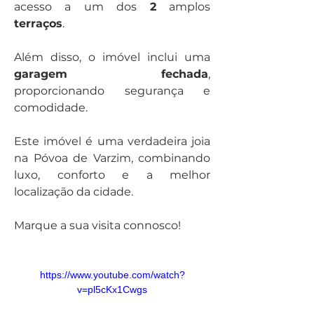
acesso a um dos 
2
 amplos 
terraços
.
Além disso, o imóvel inclui uma 
garagem fechada
, 
proporcionando segurança e 
comodidade.
Este imóvel é uma verdadeira joia 
na Póvoa de Varzim, combinando 
luxo, conforto e a melhor 
localização da cidade.
Marque a sua visita connosco!
https://www.youtube.com/watch?
v=pl5cKx1Cwgs