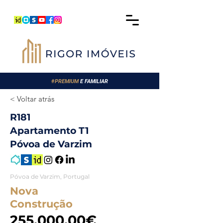
#
PREMIUM
E FAMILIAR
< Voltar atrás
R181
Apartamento T1
Póvoa de Varzim
Póvoa de Varzim, Portugal
Nova
Construção
255.000,00€