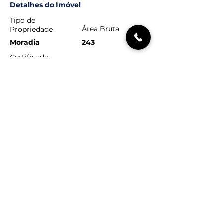
Detalhes do Imóvel
Tipo de
Área Bruta
Propriedade
Moradia
243
Certificado
Casas de Banho
Energético
C
4
Quartos
3
Localização do Imóvel
Póvoa de Varzim, Portugal