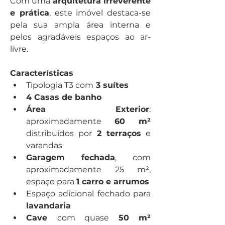
Com uma 
arquitetura irreverente 
e prática
, este imóvel destaca-se 
pela sua ampla área interna e 
pelos agradáveis espaços ao ar-
livre.
Características
Tipologia T3 com
 3 suítes
4 Casas de banho
Área Exterior
: 
aproximadamente 
60 m²
distribuídos por 
2 terraços
 e 
varandas
Garagem fechada
, com 
aproximadamente 25 m², 
espaço para 
1 carro e arrumos
Espaço adicional fechado para 
lavandaria
Cave 
com quase 
50 m² 