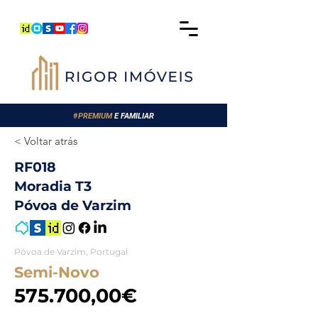
#
PREMIUM
E FAMILIAR
< Voltar atrás
RF018
Moradia T3
Póvoa de Varzim
Póvoa de Varzim, Portugal
Semi-Novo
575.700,00€